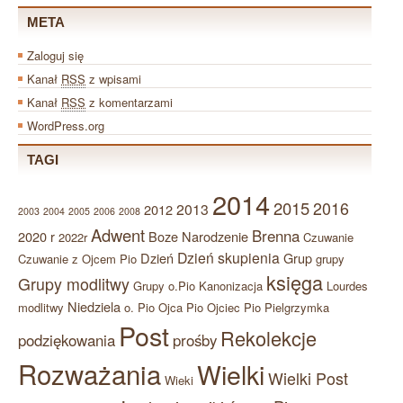
META
Zaloguj się
Kanał
RSS
z wpisami
Kanał
RSS
z komentarzami
WordPress.org
TAGI
2014
2015
2016
2013
2012
2003
2004
2005
2006
2008
Adwent
Brenna
2020 r
Boze Narodzenie
2022r
Czuwanie
Dzień skupienia
Dzień
Grup
Czuwanie z Ojcem Pio
grupy
księga
Grupy modlitwy
Grupy o.Pio
Kanonizacja
Lourdes
Niedziela
modlitwy
o. Pio
Ojca Pio
Ojciec Pio
Pielgrzymka
Post
Rekolekcje
podziękowania
prośby
Rozważania
Wielki
Wielki Post
Wieki