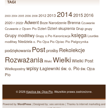
TAGI
2014
2015
2016
2013
2012
2003
2004
2005
2006
2008
Adwent
Brenna
2020 r
Boze Narodzenie
2022r
Czuwanie
Dzień skupienia
Dzień
Grup
Czuwanie z Ojcem Pio
grupy
księga
Grupy modlitwy
Grupy o.Pio
Kanonizacja
Lourdes
Niedziela
modlitwy
o. Pio
Ojca Pio
Ojciec Pio
Pielgrzymka
Post
Rekolekcje
podziękowania
prośby
Rozważania
Wielki
Wielki Post
Wieki
wpisy
św. o. Pio
Łagiewniki
św. Ojca
Wielkopostny
Pio
© 2026
Kaplica św. Ojca Pio
. Wszelkie prawa zastrzeżone.
Powered by
| Designed by:
seo services
| Thanks to
internet marketing
and
WordPress