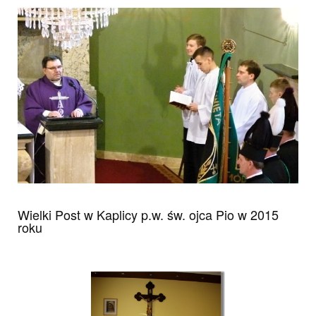
foto
foto
foto
foto
foto
foto
foto
foto
foto
foto
foto
foto
foto
foto
foto
foto
foto 2
Wielki Post w Kaplicy p.w. św. ojca Pio w 2015
roku