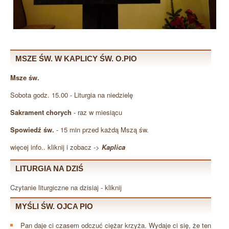
Msza św.
MSZE ŚW. W KAPLICY ŚW. O.PIO
Msze św.
Sobota godz. 15.00 - Liturgia na niedzielę
Sakrament chorych
- raz w miesiącu
Spowiedź św.
- 15 min przed każdą Mszą św.
więcej info.. kliknij i zobacz ->
Kaplica
Kolęda na salach
Kolęda na salach
Kolęda na salach
Kolęda na salach
Kolęda na salach
Kolęda na salach
Kolęda na salach
Msza św.
LITURGIA NA DZIŚ
Czytanie liturgiczne na dzisiaj - kliknij
MYŚLI ŚW. OJCA PIO
Pan daje ci czasem odczuć ciężar krzyża. Wydaje ci się, że ten