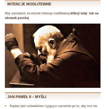
INTENCJE MODLITEWNE
Aby zamieścić na stronie intencje modlitewną
kliknij tutaj
lub na
obrazek poniżej
JAN PAWEŁ II – MYŚLI
Kapłan jest człowiekiem żyjącym samotnie po to, aby inni nie