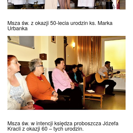
Foto2
Msza św. z okazji 50-lecia urodzin ks. Marka
Urbanka
Foto3
Foto4
Foto5
foto
Msza św. w intencji księdza proboszcza Józefa
Kracli z okazji 60 – tych urodzin.