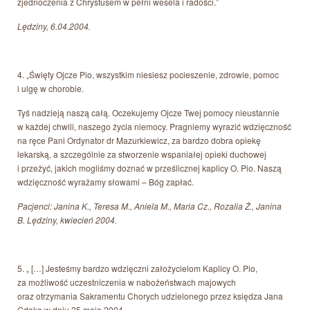
zjednoczenia z Chrystusem w pełni wesela i radości.”
Lędziny, 6.04.2004.
4. „Święty Ojcze Pio, wszystkim niesiesz pocieszenie, zdrowie, pomoc
i ulgę w chorobie.
Tyś nadzieją naszą całą. Oczekujemy Ojcze Twej pomocy nieustannie
w każdej chwili, naszego życia niemocy. Pragniemy wyrazić wdzięczność
na ręce Pani Ordynator dr Mazurkiewicz, za bardzo dobra opiekę
lekarską, a szczególnie za stworzenie wspaniałej opieki duchowej
i przeżyć, jakich mogliśmy doznać w prześlicznej kaplicy O. Pio. Naszą
wdzięczność wyrażamy słowami – Bóg zapłać.
Pacjenci: Janina K., Teresa M., Aniela M., Maria Cz., Rozalia Ż., Janina
B. Lędziny, kwiecień 2004.
5. „ […] Jesteśmy bardzo wdzięczni założycielom Kaplicy O. Pio,
za możliwość uczestniczenia w nabożeństwach majowych
oraz otrzymania Sakramentu Chorych udzielonego przez księdza Jana
Gdaka w dniu 25 maja 2004. „