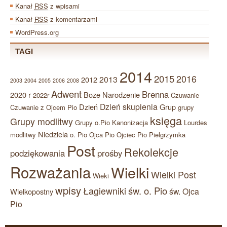
Kanał
RSS
z wpisami
Kanał
RSS
z komentarzami
WordPress.org
TAGI
2014
2015
2016
2013
2012
2003
2004
2005
2006
2008
Adwent
Brenna
2020 r
Boze Narodzenie
2022r
Czuwanie
Dzień skupienia
Dzień
Grup
Czuwanie z Ojcem Pio
grupy
księga
Grupy modlitwy
Grupy o.Pio
Kanonizacja
Lourdes
Niedziela
modlitwy
o. Pio
Ojca Pio
Ojciec Pio
Pielgrzymka
Post
Rekolekcje
podziękowania
prośby
Rozważania
Wielki
Wielki Post
Wieki
wpisy
św. o. Pio
Łagiewniki
św. Ojca
Wielkopostny
Pio