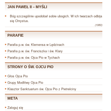
JAN PAWEŁ II – MYŚLI
Bóg szczególnie upodobał sobie ubogich. W ich twarzach odbija
się Chrystus.
(1980)
PARAFIE
Parafia p.w. św. Klemensa w Lędzinach
Parafia p.w. św. Franciszka i św. Klary
Parafia p.w. św. Ojca Pio w Tychach
STRONY O ŚW. OJCU PIO
Głos Ojca Pio
Grupy Modlitwy Ojca Pio
Klasztor Sanktuarium św. Ojca Pio z Pietrelciny
META
Zaloguj się