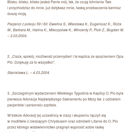
Blisko, blisko, blisko jesteś Panie mój, tak, że czuję tchnienie Twe
i przychodzisz do mnie, już dotykasz mnie, łaską przebaczenia karmisz
duszę moją.
Pacjenci z pokoju 59 i 60: Ewelina S., Wiesława K., Eugeniusz K., Róża
M., Barbara M., Halina K., Mieczysław K., Wincenty P., Piotr Z., Bogdan M.
– 3.03.2004.
2. „Cisza, spokój, możliwość przemyśleń i ta kaplica ze spojrzeniem Ojca
Pio. Dziękuję za to wszystko!”.
Stanisława L. – 4.03.2004.
3. „Szczególnym wydarzeniem Wielkiego Tygodnia w Kaplicy O. Pio była
pierwsza Adoracja Najświętszego Sakramentu po Mszy św. z udziałem
pacjentów i personelu szpitala.
W trakcie Adoracji jej uczestnicy w ciszy i skupieniu łączyli się
w modlitwie z cierpiącym Chrystusem oraz odmówili Litanie do O. Pio
przez którego wstawiennictwo pragnęli wyprosić sobie łaskę