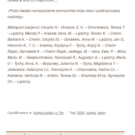
<Przez święte namaszczenie wzmocniłeś moje ciało i podtrzymujesz
nadzieję>
Wdzięczni pacjenci: Cecylia G – Orzesze, E. K. – Ornontowice, Teresa T.
– Lędziny, Wanda P. – Kraków, Irena. M. – Lędziny, Teodor K. – Chełm,
Barbara K. – Chełm, Cecylia Sz. – Goławiec, Anna M. – Lędziny, Jan G.,
Hieronim K., T. C. – Imielice, Krystyna F. – Tychy, Alojzy K. – Chełm
Śląski, Genowefa K. – Chełm Śląski, Jadwiga. M. – Góra, Ewa. P. – Wola,
Maria. M. – Świętochłowice, Franciszek R., Augustyn G. – Lędziny, Maria.
U – Tychy, Anna. K. – Bojszowy, Julianna N. – Tychy, Magdalena T. –
Jaśkowice, Katarzyna Cz., Franciszka K. – Urbanowice, Halina Cz. –
Katowice, Gertruda N. – Imielin, Teresa Sz. – Kosztowy M-ce, Agnieszka
Ch. – Lędziny.
Opublikowany w:
Księga kaplicy o. Pio
Tagi:
2004
,
księga
,
wpisy