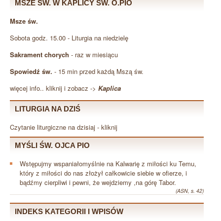
MSZE ŚW. W KAPLICY ŚW. O.PIO
Msze św.
Sobota godz. 15.00 - Liturgia na niedzielę
Sakrament chorych
- raz w miesiącu
Spowiedź św.
- 15 min przed każdą Mszą św.
więcej info.. kliknij i zobacz ->
Kaplica
LITURGIA NA DZIŚ
Czytanie liturgiczne na dzisiaj - kliknij
MYŚLI ŚW. OJCA PIO
Wstępujmy wspaniałomyślnie na Kalwarię z miłości ku Temu,
który z miłości do nas złożył całkowicie siebie w ofierze, i
bądźmy cierpliwi i pewni, że wejdziemy ,na górę Tabor.
(ASN, s. 42)
INDEKS KATEGORII I WPISÓW