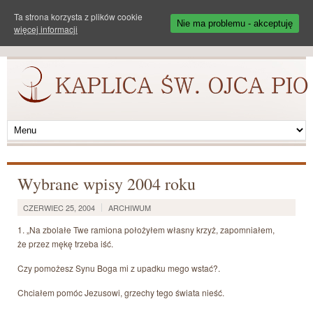
Ta strona korzysta z plików cookie
Nie ma problemu - akceptuję
więcej informacji
Wybrane wpisy 2004 roku
CZERWIEC 25, 2004
ARCHIWUM
1. „Na zbolałe Twe ramiona położyłem własny krzyż, zapomniałem,
że przez mękę trzeba iść.
Czy pomożesz Synu Boga mi z upadku mego wstać?.
Chciałem pomóc Jezusowi, grzechy tego świata nieść.