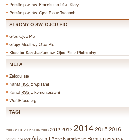
Parafia p.w. św. Franciszka i św. Klary
Parafia p.w. św. Ojca Pio w Tychach
STRONY O ŚW. OJCU PIO
Głos Ojca Pio
Grupy Modlitwy Ojca Pio
Klasztor Sanktuarium św. Ojca Pio z Pietrelciny
META
Zaloguj się
Kanał
RSS
z wpisami
Kanał
RSS
z komentarzami
WordPress.org
TAGI
2014
2015
2016
2013
2012
2003
2004
2005
2006
2008
Adwent
Brenna
2020 r
Boze Narodzenie
2022r
Czuwanie