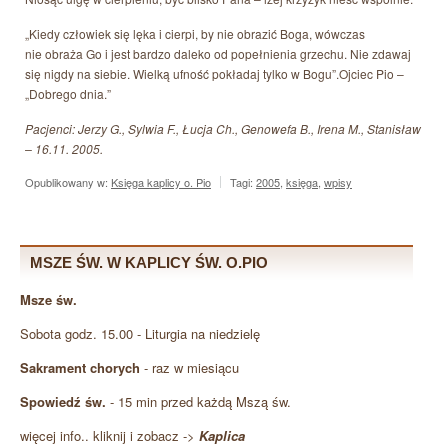
„Kiedy człowiek się lęka i cierpi, by nie obrazić Boga, wówczas
nie obraża Go i jest bardzo daleko od popełnienia grzechu. Nie zdawaj
się nigdy na siebie. Wielką ufność pokładaj tylko w Bogu”.Ojciec Pio –
„Dobrego dnia.”
Pacjenci: Jerzy G., Sylwia F., Łucja Ch., Genowefa B., Irena M., Stanisław
– 16.11. 2005.
Opublikowany w:
Księga kaplicy o. Pio
Tagi:
2005
,
księga
,
wpisy
MSZE ŚW. W KAPLICY ŚW. O.PIO
Msze św.
Sobota godz. 15.00 - Liturgia na niedzielę
Sakrament chorych
- raz w miesiącu
Spowiedź św.
- 15 min przed każdą Mszą św.
więcej info.. kliknij i zobacz ->
Kaplica