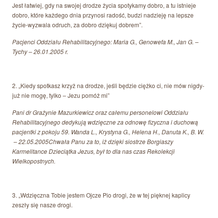
Jest łatwiej, gdy na swojej drodze życia spotykamy dobro, a tu istnieje
dobro, które każdego dnia przynosi radość, budzi nadzieję na lepsze
życie-wyzwala odruch, za dobro dziękuj dobrem”.
Pacjenci Oddziału Rehabilitacyjnego: Maria G., Genowefa M., Jan G. –
Tychy – 26.01.2005 r.
2. „Kiedy spotkasz krzyż na drodze, jeśli będzie ciężko ci, nie mów nigdy-
już nie mogę, tylko – Jezu pomóż mi”
Pani dr Grażynie Mazurkiewicz oraz całemu personelowi Oddziału
Rehabilitacyjnego dedykują wdzięczne za odnowę fizyczna i duchową
pacjentki z pokoju 59. Wanda L., Krystyna G., Helena H., Danuta K., B. W.
– 22.05.2005Chwała Panu za to, iż dzięki siostrze Borgiaszy
Karmelitance Dzieciątka Jezus, był to dla nas czas Rekolekcji
Wielkopostnych.
3. „Wdzięczna Tobie jestem Ojcze Pio drogi, że w tej pięknej kaplicy
zeszły się nasze drogi.