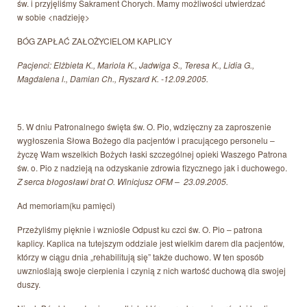
św. i przyjęliśmy Sakrament Chorych. Mamy możliwości utwierdzać
w sobie <nadzieję>
BÓG ZAPŁAĆ ZAŁOŻYCIELOM KAPLICY
Pacjenci: Elżbieta K., Mariola K., Jadwiga S., Teresa K., Lidia G.,
Magdalena l., Damian Ch., Ryszard K. -12.09.2005.
5. W dniu Patronalnego święta św. O. Pio, wdzięczny za zaproszenie
wygłoszenia Słowa Bożego dla pacjentów i pracującego personelu –
życzę Wam wszelkich Bożych łaski szczególnej opieki Waszego Patrona
św. o. Pio z nadzieją na odzyskanie zdrowia fizycznego jak i duchowego.
Z serca błogosławi brat O. Winicjusz OFM – 23.09.2005.
Ad memoriam(ku pamięci)
Przeżyliśmy pięknie i wzniośle Odpust ku czci św. O. Pio – patrona
kaplicy. Kaplica na tutejszym oddziale jest wielkim darem dla pacjentów,
którzy w ciągu dnia „rehabilitują się” także duchowo. W ten sposób
uwznioślają swoje cierpienia i czynią z nich wartość duchową dla swojej
duszy.