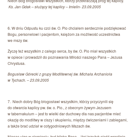
Niech Bóg błogosławi wszystkich, którzy przekraczają próg tej kaplicy.
Ks. Jan Gdak – służący tej kaplicy – Imielin-
23.09.2005
6. W dniu Odpustu ku czci św. O. Pio chciałem serdecznie podziękować
Bogu, personelowi i pacjentom, księżom za możliwość uczestnictwa
we mszy św.
Życzę też wszystkim z całego serca, by św. O. Pio miał wszystkich
w opiece i prowadził do poznawania Miłości naszego Pana – Jezusa
Chrystusa.
Bogusław Górecki z grupy Modlitewnej św. Michała Archanioła
w Tychach. – 23.09.2005
7. Niech dobry Bóg błogosławi wszystkim, którzy przyczynili się
do otwarcia kaplicy pw. św. o. Pio., z obecnym żywym Jezusem
w tabernakulum – jest to wielki dar duchowy dla nas pacjentów mieć
okazję do modlitwy w ciszy i skupieniu, między ćwiczeniami i zabiegami,
a także brać udział w cotygodniowych Mszach św.
Niosąc ulgę w cierpieniu, być blisko Pana – lżej krzyżyk nieść wspólnie.