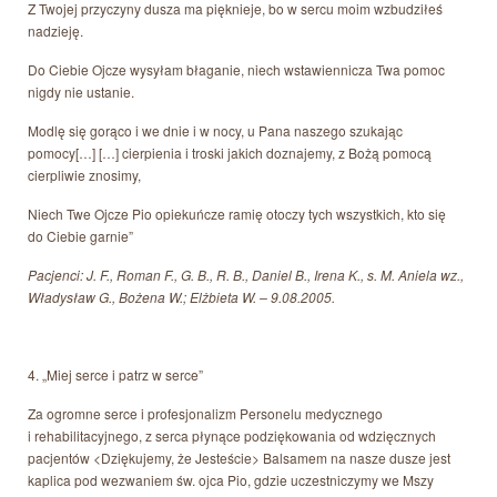
Z Twojej przyczyny dusza ma pięknieje, bo w sercu moim wzbudziłeś
nadzieję.
Do Ciebie Ojcze wysyłam błaganie, niech wstawiennicza Twa pomoc
nigdy nie ustanie.
Modlę się gorąco i we dnie i w nocy, u Pana naszego szukając
pomocy[…] […] cierpienia i troski jakich doznajemy, z Bożą pomocą
cierpliwie znosimy,
Niech Twe Ojcze Pio opiekuńcze ramię otoczy tych wszystkich, kto się
do Ciebie garnie”
Pacjenci: J. F., Roman F., G. B., R. B., Daniel B., Irena K., s. M. Aniela wz.,
Władysław G., Bożena W.; Elżbieta W. – 9.08.2005.
4. „Miej serce i patrz w serce”
Za ogromne serce i profesjonalizm Personelu medycznego
i rehabilitacyjnego, z serca płynące podziękowania od wdzięcznych
pacjentów <Dziękujemy, że Jesteście> Balsamem na nasze dusze jest
kaplica pod wezwaniem św. ojca Pio, gdzie uczestniczymy we Mszy